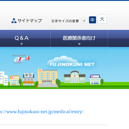
ps://www.fujinokuni-net.jp/medical/entry/