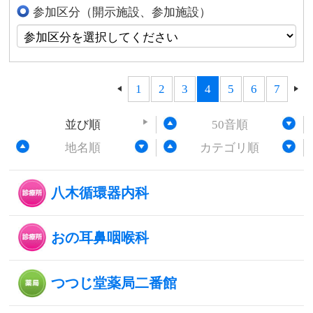
参加区分（開示施設、参加施設）
1
2
3
4
5
6
7
並び順
50音順
地名順
カテゴリ順
八木循環器内科
おの耳鼻咽喉科
つつじ堂薬局二番館