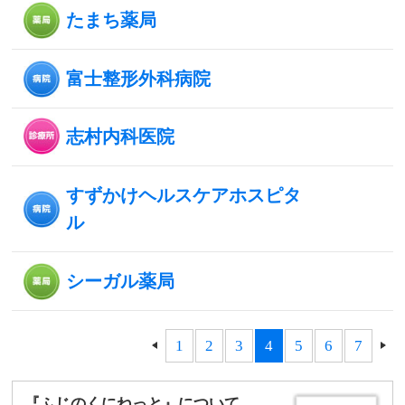
たまち薬局
富士整形外科病院
志村内科医院
すずかけヘルスケアホスピタ
ル
シーガル薬局
1
2
3
4
5
6
7
『ふじのくにねっと』について