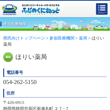
県民向けトップページ
>
参加医療機関
>
薬局
>
ほりい
薬局
ほりい薬局
電話番号
054-262-5150
住所
〒420-0915
静岡県静岡市葵区南瀬名町 ２７−７