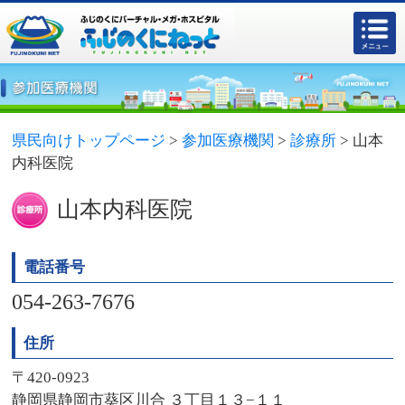
県民向けトップページ
>
参加医療機関
>
診療所
>
山本
内科医院
山本内科医院
電話番号
054-263-7676
住所
〒420-0923
静岡県静岡市葵区川合 ３丁目１３−１１