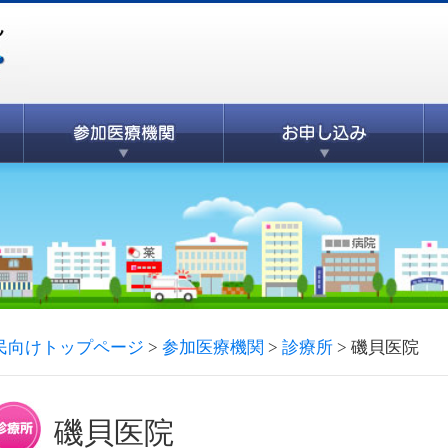
民向けトップページ
>
参加医療機関
>
診療所
>
磯貝医院
磯貝医院